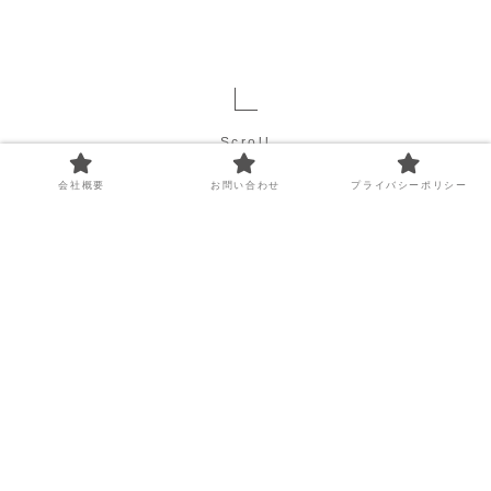
Scroll
会社概要
お問い合わせ
プライバシーポリシー
父を突然亡くし、葬儀・相続・遺品整理など何も準
備のないまま慌ただしく手続きを進めた経験があり
ます。「事前に知っていれば」と感じたことが多
く、同じ思いをする方を少しでも減らしたいという
気持ちでこのサイトを始めました。
このサイトでは、終活の始め方から葬儀・お墓・相
続・遺品整理まで、実際に直面して初めてわかった
ことを中心に、できるだけわかりやすくまとめてい