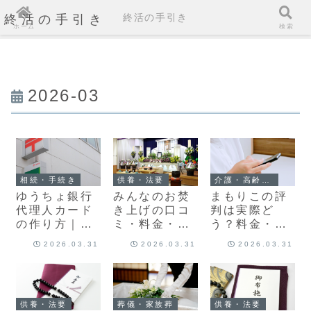
終活の手引き
終活の手引き
ホーム
検索
2026-03
相続・手続き
供養・法要
介護・高齢者サポート
ゆうちょ銀行
みんなのお焚
まもりこの評
代理人カード
き上げの口コ
判は実際ど
の作り方｜窓
ミ・料金・申
う？料金・口
口手続きと注
し込み方法を
コミ・比較ま
2026.03.31
2026.03.31
2026.03.31
意点を解説
徹底解説
で解説
供養・法要
葬儀・家族葬
供養・法要