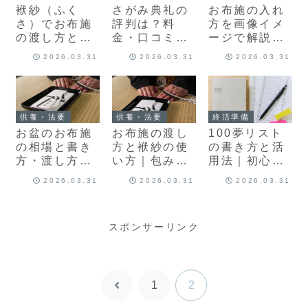
袱紗（ふく
さがみ典礼の
お布施の入れ
さ）でお布施
評判は？料
方を画像イメ
の渡し方と言
金・口コミ・
ージで解説｜
葉｜包み方か
互助会の実態
封筒の書き
2026.03.31
2026.03.31
2026.03.31
ら例文まで丁
を解説
方・渡し方ま
寧に解説
で
供養・法要
供養・法要
終活準備
お盆のお布施
お布施の渡し
100夢リスト
の相場と書き
方と袱紗の使
の書き方と活
方・渡し方を
い方｜包み方
用法｜初心者
分かりやすく
から挨拶まで
でも100個書
2026.03.31
2026.03.31
2026.03.31
解説
丁寧に解説
けるコツ
スポンサーリンク
1
2
前
へ